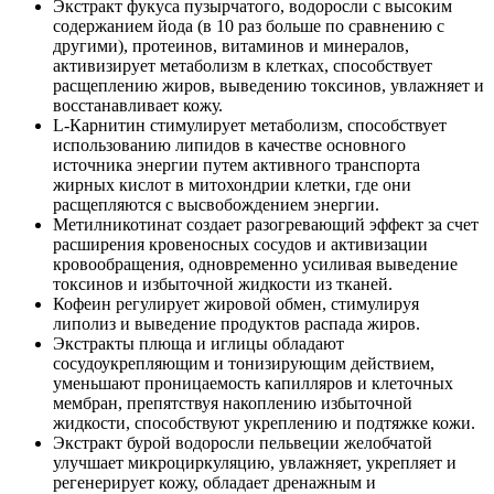
Экстракт фукуса пузырчатого, водоросли с высоким
содержанием йода (в 10 раз больше по сравнению с
другими), протеинов, витаминов и минералов,
активизирует метаболизм в клетках, способствует
расщеплению жиров, выведению токсинов, увлажняет и
восстанавливает кожу.
L-Карнитин стимулирует метаболизм, способствует
использованию липидов в качестве основного
источника энергии путем активного транспорта
жирных кислот в митохондрии клетки, где они
расщепляются с высвобождением энергии.
Метилникотинат создает разогревающий эффект за счет
расширения кровеносных сосудов и активизации
кровообращения, одновременно усиливая выведение
токсинов и избыточной жидкости из тканей.
Кофеин регулирует жировой обмен, стимулируя
липолиз и выведение продуктов распада жиров.
Экстракты плюща и иглицы обладают
сосудоукрепляющим и тонизирующим действием,
уменьшают проницаемость капилляров и клеточных
мембран, препятствуя накоплению избыточной
жидкости, способствуют укреплению и подтяжке кожи.
Экстракт бурой водоросли пельвеции желобчатой
улучшает микроциркуляцию, увлажняет, укрепляет и
регенерирует кожу, обладает дренажным и