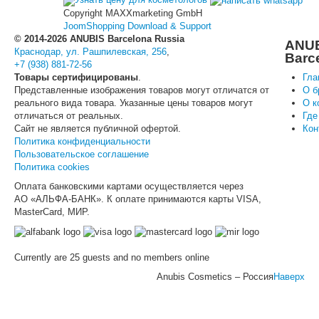
Copyright MAXXmarketing GmbH
JoomShopping Download & Support
© 2014-2026 ANUBIS Barcelona Russia
ANU
Краснодар, ул. Рашпилевская, 256
,
Barc
+7 (938) 881-72-56
Товары сертифицированы
.
Гла
Представленные изображения товаров могут отличатся от
О б
реального вида товара. Указанные цены товаров могут
О к
отличаться от реальных.
Где
Сайт не является публичной офертой.
Кон
Политика конфиденциальности
Пользовательское соглашение
Политика cookies
Оплата банковскими картами осуществляется через
АО «АЛЬФА-БАНК». К оплате принимаются карты VISA,
MasterCard, МИР.
Currently are 25 guests and no members online
Anubis Cosmetics – Россия
Наверх