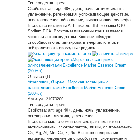
Тип средства:
крем
Свойства:
anti age 40+, день, ночь, антиоксиданты,
увлажнение, регенерация, успокаивающее действие,
восстановление, обновление, выравнивание рельефа
В составе витамины А, Е, масло ШИ, коэнзим Q10,
Sodium PCA. Восстанавливающий крем является
мощным антиоксидантом. Коэнзим обладает
способностью активизировать энергию клеток и
нейтрализовать свободные радикалы.
Узнать цену для косметологов
Отзывов (1)
Укрепляющий крем «Морская эссенция» с
олигоэлементами Excellence Marine Essence Cream
(200мл)
Артикул:
21070200
Тип средства:
крем
Свойства:
anti age 40+, день, ночь, увлажнение,
регенерация, лифтинг, укрепление
В составе масло семян сои, экстракт планктона,
антиоксиданты, глюконолактон, лизин, олигоэлементы
Са, Мg, Аl, Мn, Сu, К, Nа. Высокое содержание
активных ингредиентов способствует укреплению и