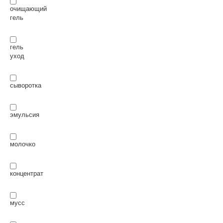
очищающий
гель
гель
уход
сыворотка
эмульсия
молочко
концентрат
мусс