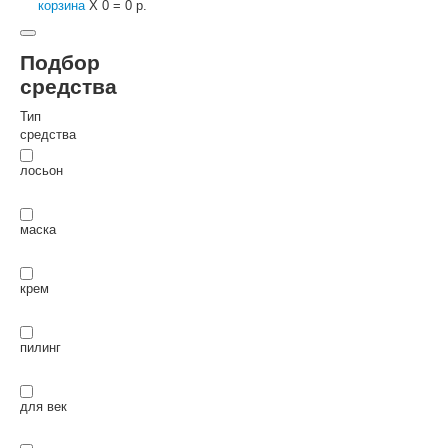
корзина
X
0
=
0 р.
Подбор
средства
Тип
средства
лосьон
маска
крем
пилинг
для век