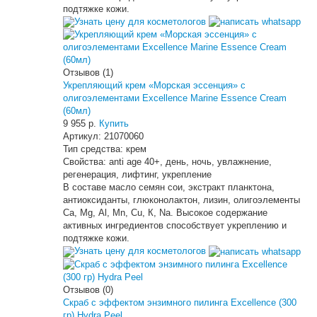
подтяжке кожи.
Узнать цену для косметологов
Отзывов (1)
Укрепляющий крем «Морская эссенция» с
олигоэлементами Excellence Marine Essence Cream
(60мл)
9 955 р.
Купить
Артикул:
21070060
Тип средства:
крем
Свойства:
anti age 40+, день, ночь, увлажнение,
регенерация, лифтинг, укрепление
В составе масло семян сои, экстракт планктона,
антиоксиданты, глюконолактон, лизин, олигоэлементы
Са, Мg, Аl, Мn, Сu, К, Nа. Высокое содержание
активных ингредиентов способствует укреплению и
подтяжке кожи.
Узнать цену для косметологов
Отзывов (0)
Скраб с эффектом энзимного пилинга Excellence (300
гр) Hydra Peel