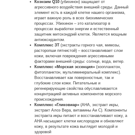
Коэнзим Q10
(убихинон) защищает от
агрессивного воздействия внешней среды. Данный
элемент есть в каждой клетке нашего организма,
играет важную роль в всех биохимических
процессах. Убихинон – это катализатор в
процессах выработки энергии и естественный
защитник митохондрий клеток. Является мощным
антиоксидантом.
Комплекс ЗТ
(экстракты горного чая, мимозы,
расторопши пятнистой) – восстанавливает слои
кожи, включая повреждения агрессивными
факторами внешней среды: солнце, вода, ветер.
Комплекс «Морская эссенция»
(зоопланктон,
фитопланктон, мультиминеральный комплекс).
Восстанавливает как поверхностные, так и
глубокие слои кожи. Питательные и
регенерирующие свойства обуславливаются
концентрацией активных компонентов морского
происхождения.
Комплекс «Гликовиар»
(AHA, экстракт икры,
экстракт Алоэ Вера, витамины Aи C). Компоненты
экстракта икры питают и восстанавливают кожу, а
AHA насыщают клетки кислородом и обновляют
кожу, в результате кожа выглядит молодой и
здоровой