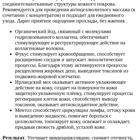
соединительнотканные структуры кожного покрова.
Рекомендуется для проведения антицеллюлитного массажа (в
сочетании с концентратом) и подходит для ежедневного
ухода. Дарит приятное ощущение прохлады, без жжения.
Органический йод, связанный с молекулами
гидролизованного коллагена, обеспечивает
стимулирующее и реструктурирующее действие на
коллагеновые волокна.
Фукус стимулирует кровообращение, способствует
расширению сосудов и запускает липолитические
процессы. Благодаря этому активируются процессы
расщепления жировых депо, выведение токсинов из
подкожно-жировой клетчатки.
Ирландский мох оказывает активное увлажняющее
действие на кожу, создает на поверхности кожи
защитную увлаженную плёнку, стимулирует процессы
регенерации клеток кожи, способствует выводу
токсинов, оказывает антиоксидантное действие.
Ментол способствует циркуляции лимфы, оттоку крови
и выведению жидкости, помогает бороться с
целлюлитом, тонизирует кожу, освежает и охлаждает,
придавая свежесть дряблой, усталой коже.
Результат
. Улучшает микроциркуляцию, снимает отечность,