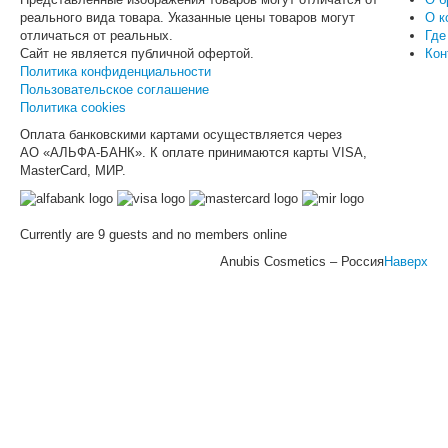
Косметологические показания:
Первые мимические морщины
Косметологические показания:
иммунитет кожи.
Косметологические показания:
реального вида товара. Указанные цены товаров могут
О к
Чувствительная кожа
Первые признаки старения
отличаться от реальных.
Где
Косметологические показания:
Комбинированный тип кожи
Для всех типов кожи с признаками обезвоживания
Обезвоженная кожа
Сайт не является публичной офертой.
Кон
Жирный тип кожи
Фотостарение
Синдром «уставшей кожи»
Гиперпигментированная кожа
Политика конфиденциальности
Склонность к появлению воспалительных элементов
Сухая кожа
Фото старение
Кожа, склонная к образования пигментных пятен
Пользовательское соглашение
Угревая болезнь
Проявление псориаза и экземы
восстановление и реабилитация после стрессовых
Тусклая кожа
Политика cookies
Комбинированная и жирная кожа с нарушенной функцией
процедур
Постакне
гидролипидной мантии
Оплата банковскими картами осуществляется через
Возрастная пигментация
АО «АЛЬФА-БАНК». К оплате принимаются карты VISA,
MasterCard, МИР.
Currently are 9 guests and no members online
Anubis Cosmetics – Россия
Наверх