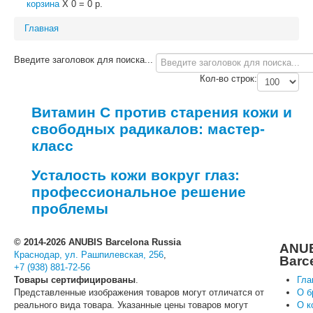
корзина
X
0
=
0 р.
Главная
Введите заголовок для поиска...
Кол-во строк:
Витамин С против старения кожи и
свободных радикалов: мастер-
класс
Усталость кожи вокруг глаз:
профессиональное решение
проблемы
© 2014-2026 ANUBIS Barcelona Russia
ANU
Краснодар, ул. Рашпилевская, 256
,
Barc
+7 (938) 881-72-56
Товары сертифицированы
.
Гла
Представленные изображения товаров могут отличатся от
О б
реального вида товара. Указанные цены товаров могут
О к