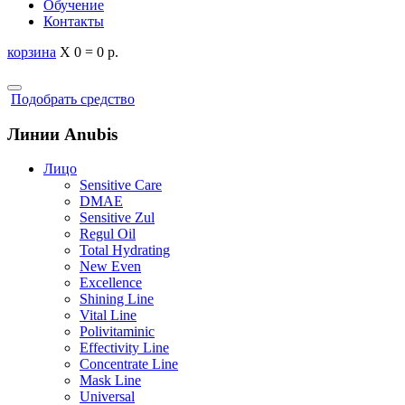
Обучение
Контакты
корзина
X
0
=
0 р.
Подобрать средство
Линии Anubis
Лицо
Sensitive Care
DMAE
Sensitive Zul
Regul Oil
Total Hydrating
New Even
Excellence
Shining Line
Vital Line
Polivitaminic
Effectivity Line
Concentrate Line
Mask Line
Universal