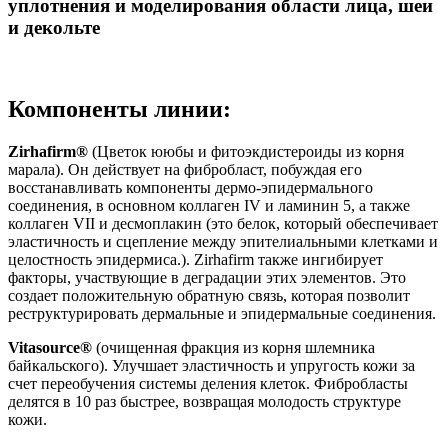
уплотнения и моделирования области лица, шеи
и декольте
Компоненты линии:
Zirhafirm®
(Цветок ююбы и фитоэкдистероиды из корня
марала). Он действует на фибробласт, побуждая его
восстанавливать компоненты дермо-эпидермального
соединения, в основном коллаген IV и ламинин 5, а также
коллаген VII и десмоплакин (это белок, который обеспечивает
эластичность и сцепление между эпителиальными клетками и
целостность эпидермиса.). Zirhafirm также ингибирует
факторы, участвующие в деградации этих элементов. Это
создает положительную обратную связь, которая позволит
реструктурировать дермальные и эпидермальные соединения.
Vitasource®
(очищенная фракция из корня шлемника
байкальского). Улучшает эластичность и упругость кожи за
счет переобучения системы деления клеток. Фибробласты
делятся в 10 раз быстрее, возвращая молодость структуре
кожи.