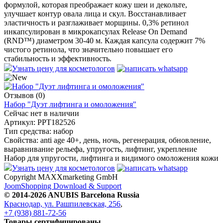
формулой, которая преображает кожу шеи и декольте,
улучшает контур овала лица и скул. Восстанавливает
эластичность и разглаживает морщины. 0,3% ретинол
инкапсулирован в микрокапсулах Release On Demand
(RND™) диаметром 30-40 м. Каждая капсула содержит 7%
чистого ретинола, что значительно повышает его
стабильность и эффективность.
Узнать цену для косметологов
Отзывов (0)
Набор "Дуэт лифтинга и омоложения"
Сейчас нет в наличии
Артикул:
РРТ182526
Тип средства:
набор
Свойства:
anti age 40+, день, ночь, регенерация, обновление,
выравнивание рельефа, упругость, лифтинг, укрепление
Набор для упругости, лифтинга и видимого омоложения кожи
Узнать цену для косметологов
Copyright MAXXmarketing GmbH
JoomShopping Download & Support
© 2014-2026 ANUBIS Barcelona Russia
Краснодар, ул. Рашпилевская, 256
,
+7 (938) 881-72-56
Товары сертифицированы
.