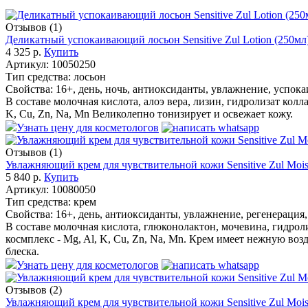
Отзывов (1)
Деликатный успокаивающий лосьон Sensitive Zul Lotion (250мл
4 325 р.
Купить
Артикул:
10050250
Тип средства:
лосьон
Свойства:
16+, день, ночь, антиоксиданты, увлажнение, успок
В составе молочная кислота, алоэ вера, лизин, гидролизат кол
K, Cu, Zn, Na, Mn Великолепно тонизирует и освежает кожу.
Узнать цену для косметологов
Отзывов (1)
Увлажняющий крем для чувствительной кожи Sensitive Zul Moist
5 840 р.
Купить
Артикул:
10080050
Тип средства:
крем
Свойства:
16+, день, антиоксиданты, увлажнение, регенерация
В составе молочная кислота, глюконолактон, мочевина, гидрол
космплекс - Mg, Al, K, Cu, Zn, Na, Mn. Крем имеет нежную во
блеска.
Узнать цену для косметологов
Отзывов (2)
Увлажняющий крем для чувствительной кожи Sensitive Zul Moist