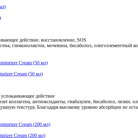
)
аивающее действие, восстановление, SOS
лагена, глюконолактон, мочевина, бисаболол, олигоэлементный ко
urizer Cream (50 мл)
, успокаивающее действие
изат коллагена, антиоксиданты, гвайазулен, бисаболол, лизин, 
здушную текстуру. Благодаря высокому уровню абсорбции не ост
urizer Cream (200 мл)