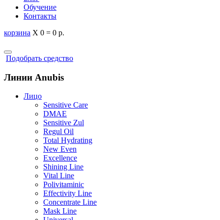
Обучение
Контакты
корзина
X
0
=
0 р.
Подобрать средство
Линии Anubis
Лицо
Sensitive Care
DMAE
Sensitive Zul
Regul Oil
Total Hydrating
New Even
Excellence
Shining Line
Vital Line
Polivitaminic
Effectivity Line
Concentrate Line
Mask Line
Universal