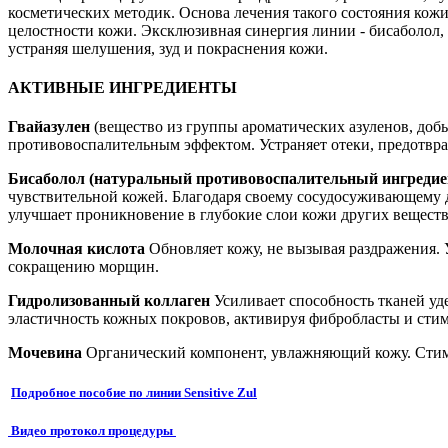
косметических методик. Основа лечения такого состояния кож
целостности кожи. Эксклюзивная синергия линии - бисаболол, 
устраняя шелушения, зуд и покраснения кожи.
АКТИВНЫЕ ИНГРЕДИЕНТЫ
Гвайазулен
(вещество из группы ароматических азуленов, доб
противовоспалительным эффектом. Устраняет отеки, предотвра
Бисаболол (натуральный противовоспалительный ингредие
чувствительной кожей. Благодаря своему сосудосуживающему
улучшает проникновение в глубокие слои кожи других веществ,
Молочная кислота
Обновляет кожу, не вызывая раздражения. 
сокращению морщин.
Гидролизованный коллаген
Усиливает способность тканей уд
эластичность кожных покровов, активируя фибробласты и стим
Мочевина
Органический компонент, увлажняющий кожу. Стим
Подробное пособие по линии Sensitive Zul
Видео протокол процедуры