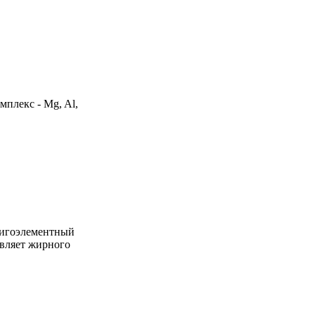
мплекс - Mg, Al,
олигоэлементный
авляет жирного