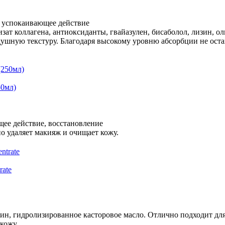
, успокаивающее действие
изат коллагена, антиоксиданты, гвайазулен, бисаболол, лизин, 
здушную текстуру. Благодаря высокому уровню абсорбции не ост
50мл)
щее действие, восстановление
но удаляет макияж и очищает кожу.
rate
рин, гидролизированное касторовое масло. Отлично подходит дл
кожу.