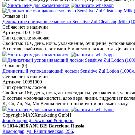
Узнать цену для косметологов
Отзывов (1)
Деликатное очищающее молочко Sensitive Zul Cleansing Milk (1
Сейчас нет в наличии
Артикул:
10011000
Тип средства:
молочко
Свойства:
16+, день, ночь, увлажнение, очищение, успокаиваю
В составе гвайазулен, витамин E и лимонная кислота. Деликат
Узнать цену для косметологов
Отзывов (0)
Деликатный успокаивающий лосьон Sensitive Zul Lotion (1000м
Сейчас нет в наличии
Артикул:
10051000
Тип средства:
лосьон
Свойства:
16+, день, ночь, антиоксиданты, увлажнение, успок
В составе молочная кислота, алоэ вера, лизин, гидролизат кол
K, Cu, Zn, Na, Mn Великолепно тонизирует и освежает кожу.
Узнать цену для косметологов
Copyright MAXXmarketing GmbH
JoomShopping Download & Support
© 2014-2026 ANUBIS Barcelona Russia
Краснодар, ул. Рашпилевская, 256
,