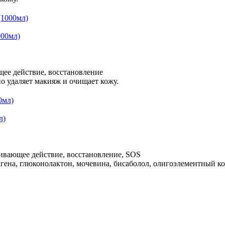
000мл)
щее действие, восстановление
но удаляет макияж и очищает кожу.
л)
аивающее действие, восстановление, SOS
лагена, глюконолактон, мочевина, бисаболол, олигоэлементный ко