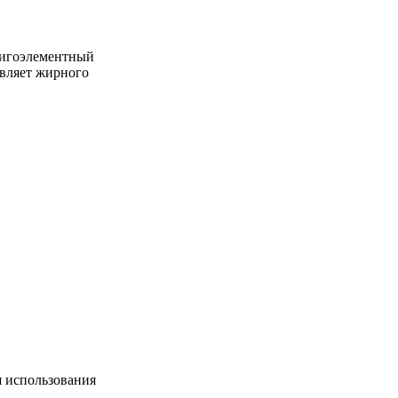
олигоэлементный
авляет жирного
я использования