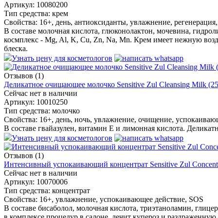
Артикул:
10080200
Тип средства:
крем
Свойства:
16+, день, антиоксиданты, увлажнение, регенерация
В составе молочная кислота, глюконолактон, мочевина, гидрол
космплекс - Mg, Al, K, Cu, Zn, Na, Mn. Крем имеет нежную во
блеска.
Узнать цену для косметологов
Отзывов (1)
Деликатное очищающее молочко Sensitive Zul Cleansing Milk (2
Сейчас нет в наличии
Артикул:
10010250
Тип средства:
молочко
Свойства:
16+, день, ночь, увлажнение, очищение, успокаиваю
В составе гвайазулен, витамин E и лимонная кислота. Деликат
Узнать цену для косметологов
Отзывов (1)
Интенсивный успокаивающий концентрат Sensitive Zul Concent
Сейчас нет в наличии
Артикул:
10070006
Тип средства:
концентрат
Свойства:
16+, увлажнение, успокаивающее действие, SOS
В составе бисаболол, молочная кислота, триэтаноламин, глице
в комплексе процедур в салоне, лечит купероз и раздраженную 