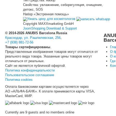
Тип средства:
набор
Свойства:
увлажнение, себорегуляция, очищение,
детокс, SOS
Набор «Экстренная помощь»
Узнать цену для косметологов
Copyright MAXXmarketing GmbH
JoomShopping Download & Support
© 2014-2026 ANUBIS Barcelona Russia
ANU
Краснодар, ул. Рашпилевская, 256
,
Barc
+7 (938) 881-72-56
Товары сертифицированы
.
Гла
Представленные изображения товаров могут отличатся от
О б
реального вида товара. Указанные цены товаров могут
О к
отличаться от реальных.
Где
Сайт не является публичной офертой.
Кон
Политика конфиденциальности
Пользовательское соглашение
Политика cookies
Оплата банковскими картами осуществляется через
АО «АЛЬФА-БАНК». К оплате принимаются карты VISA,
MasterCard, МИР.
Currently are 9 guests and no members online