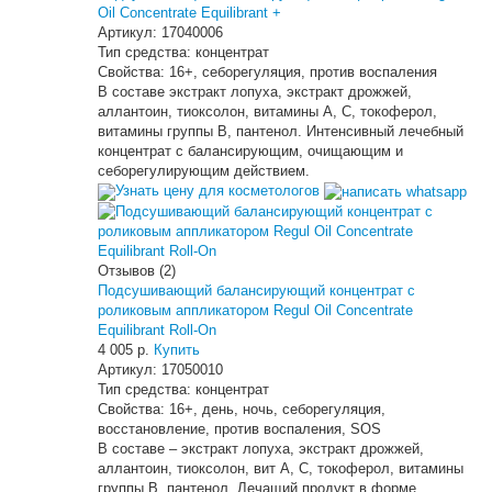
Oil Concentrate Equilibrant +
Артикул:
17040006
Тип средства:
концентрат
Свойства:
16+, себорегуляция, против воспаления
В составе экстракт лопуха, экстракт дрожжей,
аллантоин, тиоксолон, витамины А, С, токоферол,
витамины группы В, пантенол. Интенсивный лечебный
концентрат с балансирующим, очищающим и
себорегулирующим действием.
Узнать цену для косметологов
Отзывов (2)
Подсушивающий балансирующий концентрат с
роликовым аппликатором Regul Oil Concentrate
Equilibrant Roll-On
4 005 р.
Купить
Артикул:
17050010
Тип средства:
концентрат
Свойства:
16+, день, ночь, себорегуляция,
восстановление, против воспаления, SOS
В составе – экстракт лопуха, экстракт дрожжей,
аллантоин, тиоксолон, вит А, С, токоферол, витамины
группы В, пантенол. Лечащий продукт в форме