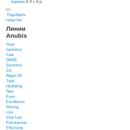
корзина
X
0
=
0 р.
Подобрать
средство
Линии
Anubis
Лицо
Sensitive
Care
DMAE
Sensitive
Zul
Regul Oil
Total
Hydrating
New
Even
Excellence
Shining
Line
Vital Line
Polivitaminic
Effectivity