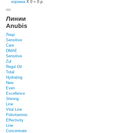
корзина
X
0
=
0 р.
Линии
Anubis
Лицо
Sensitive
Care
DMAE
Sensitive
Zul
Regul Oil
Total
Hydrating
New
Even
Excellence
Shining
Line
Vital Line
Polivitaminic
Effectivity
Line
Concentrate