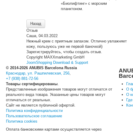
«Биолифтинг» с морским
планктоном.
Отзыв
Саша
,
04.03.2022
Нежный крем с приятным запахом. Отлично увлажняет
кожу, пользуюсь уже не первой баночкой)
Зарегистрируйтесь, чтобы создать отзыв.
Copyright MAXXmarketing GmbH
JoomShopping Download & Support
© 2014-2026 ANUBIS Barcelona Russia
ANU
Краснодар, ул. Рашпилевская, 256
,
Barc
+7 (938) 881-72-56
Товары сертифицированы
.
Гла
Представленные изображения товаров могут отличатся от
О б
реального вида товара. Указанные цены товаров могут
О к
отличаться от реальных.
Где
Сайт не является публичной офертой.
Кон
Политика конфиденциальности
Пользовательское соглашение
Политика cookies
Оплата банковскими картами осуществляется через