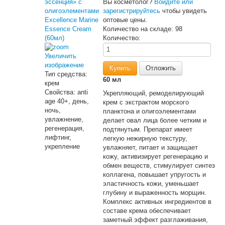
Вы косметолог?
Войдите или
зарегистрируйтесь
чтобы увидеть
оптовые цены.
Количество на складе:
98
Количество:
Увеличить
изображение
Тип средства
:
60 мл
крем
Свойства
:
anti
Укрепляющий, ремоделирующий
age 40+, день,
крем с экстрактом морского
ночь,
планктона и олигоэлементами
увлажнение,
делает овал лица более четким и
регенерация,
подтянутым. Препарат имеет
лифтинг,
легкую нежирную текстуру,
укрепление
увлажняет, питает и защищает
кожу, активизирует регенерацию и
обмен веществ, стимулирует синтез
коллагена, повышает упругость и
эластичность кожи, уменьшает
глубину и выраженность морщин.
Комплекс активных ингредиентов в
составе крема обеспечивает
заметный эффект разглаживания,