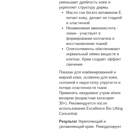
уменьшает дряблость кожи и
укрепляет структуру дермы.
Масло сои богато витамином Е,
питает кожу, делает ее гладкой
и эластичной.
Незаменимая аминокислота -
лизин - участвует в
формировании коллагена и
восстановлении тканей.
Олигоэлементы обеспечивают
нормальный обмен веществ в
клетках. Крем создаёт эффект
свечения.
Показан для комбинированной и
жирной кожи, особенно для кожи,
склонной к недостатку упругости и
потери эластичности ткани.
Применять ежедневно утром и/или
вечером (возрастная категория
30+). Рекомендуется после
использования Excellence Bio Lifting
Concentrat.
Результат
Укрепляющий и
увлажняющий крем. Ремоделирует