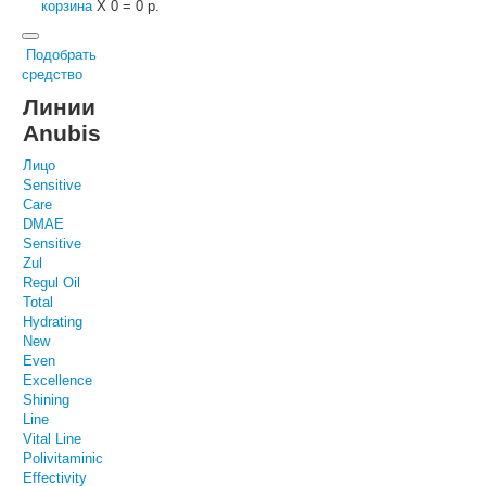
корзина
X
0
=
0 р.
Подобрать
средство
Линии
Anubis
Лицо
Sensitive
Care
DMAE
Sensitive
Zul
Regul Oil
Total
Hydrating
New
Even
Excellence
Shining
Line
Vital Line
Polivitaminic
Effectivity