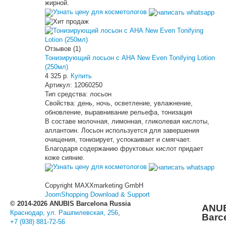
жирной.
Узнать цену для косметологов
Отзывов (1)
Тонизирующий лосьон с АНА New Even Tonifying Lotion
(250мл)
4 325 р.
Купить
Артикул:
12060250
Тип средства:
лосьон
Свойства:
день, ночь, осветление, увлажнение,
обновление, выравнивание рельефа, тонизация
В составе молочная, лимонная, гликолевая кислоты,
аллантоин. Лосьон используется для завершения
очищения, тонизирует, успокаивает и смягчает.
Благодаря содержанию фруктовых кислот придает
коже сияние.
Узнать цену для косметологов
Copyright MAXXmarketing GmbH
JoomShopping Download & Support
© 2014-2026 ANUBIS Barcelona Russia
ANU
Краснодар, ул. Рашпилевская, 256
,
Barc
+7 (938) 881-72-56