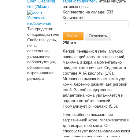
зарегистрируйтесь
чтобы увидеть
оптовые цены.
Количество на складе:
533
Количество:
Увеличить
изображение
Тип средства
:
очищающий гель
Свойства
:
день,
250 мл
ночь,
осветление,
Легкий пенящийся гель, глубоко
увлажнение,
очищающий кожу от загрязнений,
себорегуляция,
макияжа и жира и моментально
обновление,
придает коже сияние. Содержит в
выравнивание
составе АНА кислоты (1%).
рельефа
Мгновенно выравнивает текстуру
кожи, бережно размягчает роговой
слой. За счёт содержания
аллантоина кожа увлажняется и
надолго остаётся свежей.
Нормализует рН-баланс (5,5).
Гель особенно показан при
загрязненной коже, гиперкератозе и
для возрастной кожи. Он
способствует восстановлению кожи
при наличии постакне, а также