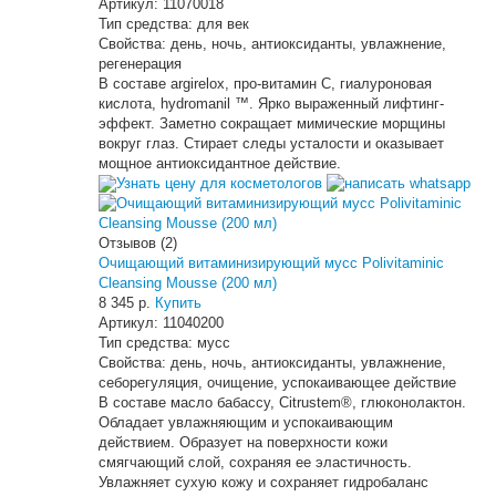
Артикул:
11070018
Тип средства:
для век
Свойства:
день, ночь, антиоксиданты, увлажнение,
регенерация
В составе argirelox, про-витамин С, гиалуроновая
кислота, hydromanil ™. Ярко выраженный лифтинг-
эффект. Заметно сокращает мимические морщины
вокруг глаз. Стирает следы усталости и оказывает
мощное антиоксидантное действие.
Узнать цену для косметологов
Отзывов (2)
Очищающий витаминизирующий мусс Polivitaminic
Cleansing Mousse (200 мл)
8 345 р.
Купить
Артикул:
11040200
Тип средства:
мусс
Свойства:
день, ночь, антиоксиданты, увлажнение,
себорегуляция, очищение, успокаивающее действие
В составе масло бабассу, Citrustem®, глюконолактон.
Обладает увлажняющим и успокаивающим
действием. Образует на поверхности кожи
смягчающий слой, сохраняя ее эластичность.
Увлажняет сухую кожу и сохраняет гидробаланс