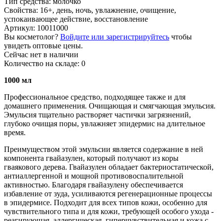
Тип средства
:
молочко
Свойства
:
16+, день, ночь, увлажнение, очищение,
успокаивающее действие, восстановление
Артикул:
10011000
Вы косметолог?
Войдите или зарегистрируйтесь
чтобы
увидеть оптовые цены.
Сейчас нет в наличии
Количество на складе:
0
1000 мл
Профессиональное средство, подходящее также и для
домашнего применения. Очищающая и смягчающая эмульсия.
Эмульсия тщательно растворяет частички загрязнений,
глубоко очищая поры, увлажняет эпидермис на длительное
время.
Преимуществом этой эмульсии является содержание в ней
компонента гвайазулен, который получают из коры
гваякового дерева. Гвайазулен обладает бактериостатической,
антиаллергенной и мощной противовоспалительной
активностью. Благодаря гвайазулену обеспечивается
избавление от зуда, усиливаются регенерационные процессы
в эпидермисе. Подходит для всех типов кожи, особенно для
чувствительного типа и для кожи, требующей особого ухода -
реагирующая, аллергическая, гиперчувствительная и кожа с