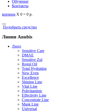
Обучение
Контакты
корзина
X
0
=
0 р.
Подобрать средство
Линии Anubis
Лицо
Sensitive Care
DMAE
Sensitive Zul
Regul Oil
Total Hydrating
New Even
Excellence
Shining Line
Vital Line
Polivitaminic
Effectivity Line
Concentrate Line
Mask Line
Universal