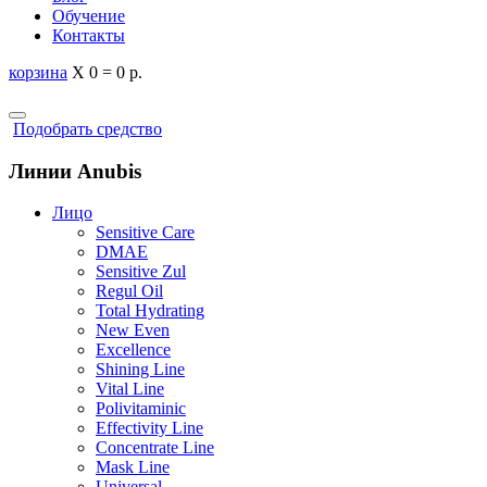
Обучение
Контакты
корзина
X
0
=
0 р.
Подобрать средство
Линии Anubis
Лицо
Sensitive Care
DMAE
Sensitive Zul
Regul Oil
Total Hydrating
New Even
Excellence
Shining Line
Vital Line
Polivitaminic
Effectivity Line
Concentrate Line
Mask Line
Universal