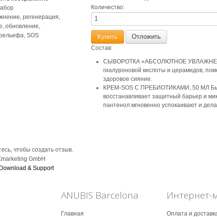
Количество:
абор
жнение, регенерация,
е, обновление,
рельефа, SOS
Состав:
СЫВОРОТКА «АБСОЛЮТНОЕ УВЛАЖНЕНИЕ
гиалуроновой кислоты и церамидов, пом
здоровое сияние.
КРЕМ-SOS С ПРЕБИОТИКАМИ, 50 МЛ Быст
восстанавливает защитный барьер и мик
пантенол мгновенно успокаивают и делаю
есь, чтобы создать отзыв.
Xmarketing GmbH
Download & Support
ANUBIS Barcelona
Интернет-
Главная
Оплата и доставк