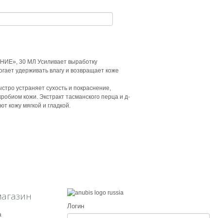
», 30 МЛ Усиливает выработку
огает удерживать влагу и возвращает коже
ро устраняет сухость и покраснение,
робиом кожи. Экстракт тасманского перца и д-
т кожу мягкой и гладкой.
магазин
Логин
а