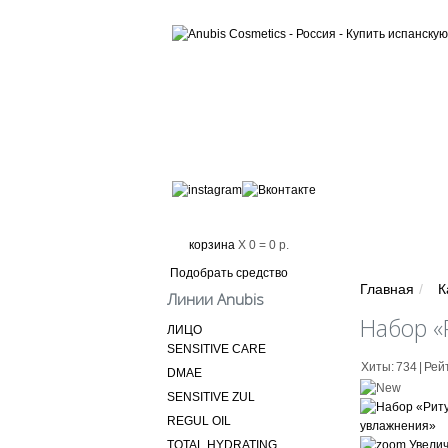
О БРЕНДЕ
АКЦИИ
корзина
X
0
=
0 р.
Подобрать средство
Главная
/
К
Линии Anubis
Набор «
ЛИЦО
SENSITIVE CARE
Хиты:
734
|
Рейт
DMAE
SENSITIVE ZUL
REGUL OIL
Увелич
TOTAL HYDRATING